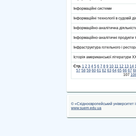
Інформаційні системи
Інформаційні технології в судовій ді
Інформаційно-аналітична діяльніст
Інформаційно-аналітичні продукти 
Інфраструктура готельного і ресто
Історія американської літератури XX
Стр.
1
2
3
4
5
6
7
8
9
10
11
12
13
14
57
58
59
60
61
62
63
64
65
66
67
6
107
10
© «Східноєвропейський університет 
www.suem.edu.ua