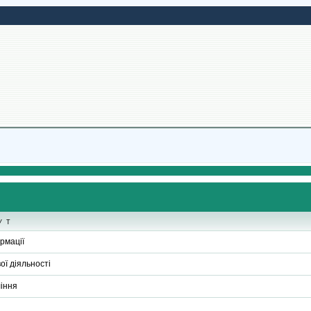
ут
рмації
ї діяльності
іння