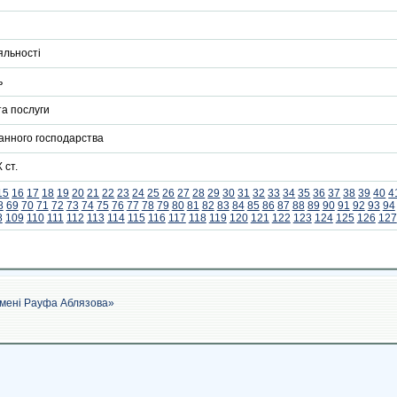
яльності
ь
та послуги
ранного господарства
 ст.
15
16
17
18
19
20
21
22
23
24
25
26
27
28
29
30
31
32
33
34
35
36
37
38
39
40
4
8
69
70
71
72
73
74
75
76
77
78
79
80
81
82
83
84
85
86
87
88
89
90
91
92
93
94
8
109
110
111
112
113
114
115
116
117
118
119
120
121
122
123
124
125
126
127
імені Рауфа Аблязова»