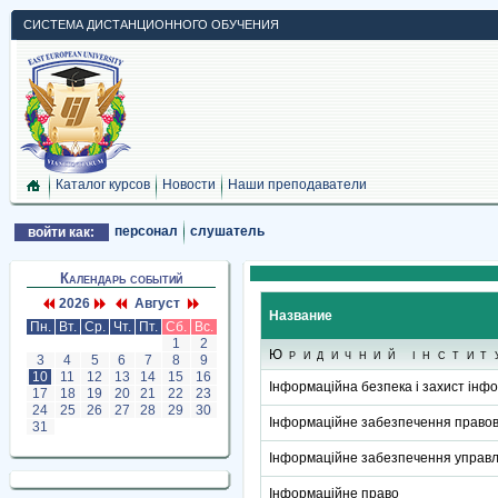
СИСТЕМА ДИСТАНЦИОННОГО ОБУЧЕНИЯ
Каталог курсов
Новости
Наши преподаватели
персонал
слушатель
войти как:
Календарь событий
2026
Август
Название
Пн.
Вт.
Ср.
Чт.
Пт.
Сб.
Вс.
1
2
Юридичний інстит
3
4
5
6
7
8
9
10
11
12
13
14
15
16
Інформаційна безпека і захист інфо
17
18
19
20
21
22
23
24
25
26
27
28
29
30
Інформаційне забезпечення правово
31
Інформаційне забезпечення управл
Інформаційне право