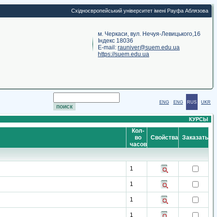
Східноєвропейський університет імені Рауфа Аблязова
м. Черкаси, вул. Нечуя-Левицького,16
Індекс 18036
E-mail:
rauniver@suem.edu.ua
https://suem.edu.ua
ENG
ENG
RUS
UKR
КУРСЫ
Кол-
во
Свойства
Заказать
часов
1
1
1
1