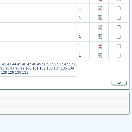
1
1
1
1
1
1
1
42
43
44
45
46
47
48
49
50
51
52
53
54
55
56
95
96
97
98
99
100
101
102
103
104
105
106
128
129
130
131