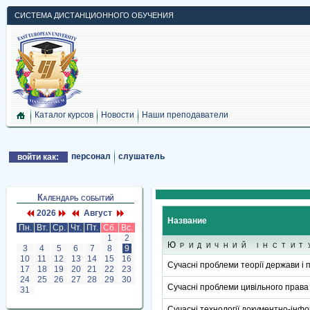
СИСТЕМА ДИСТАНЦИОННОГО ОБУЧЕНИЯ
Каталог курсов
Новости
Наши преподаватели
персонал
слушатель
войти как:
Календарь событий
2026
Август
Название
Пн.
Вт.
Ср.
Чт.
Пт.
Сб.
Вс.
1
2
Юридичний інстит
3
4
5
6
7
8
9
10
11
12
13
14
15
16
Сучасні проблеми теорії держави і 
17
18
19
20
21
22
23
24
25
26
27
28
29
30
Сучасні проблеми цивільного права
31
Сучасні технології документно-інфо