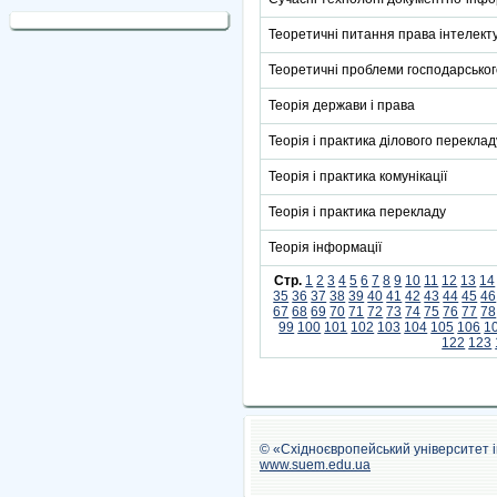
Теоретичні питання права інтелекту
Теоретичні проблеми господарськог
Теорія держави і права
Теорія і практика ділового переклад
Теорія і практика комунікації
Теорія і практика перекладу
Теорія інформації
Стр.
1
2
3
4
5
6
7
8
9
10
11
12
13
14
35
36
37
38
39
40
41
42
43
44
45
46
67
68
69
70
71
72
73
74
75
76
77
78
99
100
101
102
103
104
105
106
1
122
123
© «Східноєвропейський університет 
www.suem.edu.ua