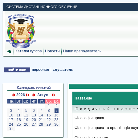
СИСТЕМА ДИСТАНЦИОННОГО ОБУЧЕНИЯ
Каталог курсов
Новости
Наши преподаватели
персонал
слушатель
войти как:
Календарь событий
2026
Август
Название
Пн.
Вт.
Ср.
Чт.
Пт.
Сб.
Вс.
1
2
Юридичний інстит
3
4
5
6
7
8
9
10
11
12
13
14
15
16
Філософія права
17
18
19
20
21
22
23
24
25
26
27
28
29
30
Філософія права та організація нау
31
Філософія туризму