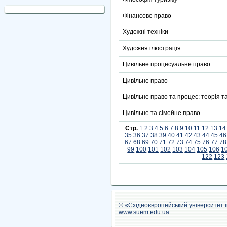
Фінансове право
Художні техніки
Художня ілюстрація
Цивільне процесуальне право
Цивільне право
Цивільне право та процес: теорія т
Цивільне та сімейне право
Стр.
1
2
3
4
5
6
7
8
9
10
11
12
13
14
35
36
37
38
39
40
41
42
43
44
45
46
67
68
69
70
71
72
73
74
75
76
77
78
99
100
101
102
103
104
105
106
1
122
123
© «Східноєвропейський університет 
www.suem.edu.ua