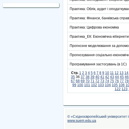
Практика: Облік, аудит і оподаткува
Практика: Фінанси, банківська спра
Практика: Цифрова економіка
Практика_ЕК: Економічна кібернети
Прогнозне моделювання за допомо
Прогнозування соціально-економічн
Програмування застосувань (в 1С)
Стр.
1
2
3
4
5
6
7
8
9
10
11
12
13
14
35
36
37
38
39
40
41
42
43
44
45
46
67
68
69
70
71
72
73
74
75
76
77
78
99
100
101
102
103
104
105
106
1
122
123
© «Східноєвропейський університет 
www.suem.edu.ua