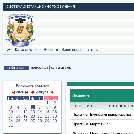
СИСТЕМА ДИСТАНЦИОННОГО ОБУЧЕНИЯ
Каталог курсов
Новости
Наши преподаватели
персонал
слушатель
войти как:
Календарь событий
2026
Август
Название
Пн.
Вт.
Ср.
Чт.
Пт.
Сб.
Вс.
1
2
Інститут економі
3
4
5
6
7
8
9
10
11
12
13
14
15
16
Практика: Економіки підприємства
17
18
19
20
21
22
23
24
25
26
27
28
29
30
Практика: Маркетинг
31
Практика: Менеджмент охорони здо