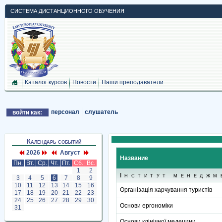
СИСТЕМА ДИСТАНЦИОННОГО ОБУЧЕНИЯ
Каталог курсов
Новости
Наши преподаватели
персонал
слушатель
войти как:
Календарь событий
2026
Август
Название
Пн.
Вт.
Ср.
Чт.
Пт.
Сб.
Вс.
1
2
Інститут менеджм
3
4
5
6
7
8
9
10
11
12
13
14
15
16
Організація харчування туристів
17
18
19
20
21
22
23
24
25
26
27
28
29
30
Основи ергономіки
31
Основи клінічної медецини