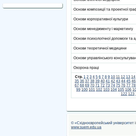
Основи композиції та проектної гра
Основи корпоративної культури
Основи менеджменту і маркетингу
Основи психологічної допомоги та 
Основи теоретичної медицини
Основи управлінського консультува
Охорона праці
Стр.
1
2
3
4
5
6
7
8
9
10
11
12
13
14
35
36
37
38
39
40
41
42
43
44
45
46
67
68
69
70
71
72
73
74
75
76
77
78
99
100
101
102
103
104
105
106
1
122
123
© «Східноєвропейський університет 
www.suem.edu.ua