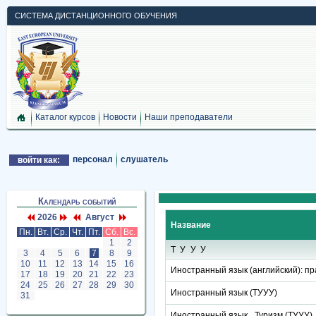
СИСТЕМА ДИСТАНЦИОННОГО ОБУЧЕНИЯ
Каталог курсов
Новости
Наши преподаватели
персонал
слушатель
войти как:
Календарь событий
2026
Август
Название
Пн.
Вт.
Ср.
Чт.
Пт.
Сб.
Вс.
1
2
ТУУУ
3
4
5
6
7
8
9
10
11
12
13
14
15
16
Иностранный язык (английский): пр
17
18
19
20
21
22
23
24
25
26
27
28
29
30
Иностранный язык (ТУУУ)
31
Иностранный язык _Туризм (ТУУУ)