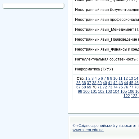
Иностранный язык Документоведен
Иностранный язык профессиональн
Иностранный язык_Менеджмент (Т
Иностранный язык_Правоведение 
Иностранный язык_Финансы и кред
Интеллектуальная собственность (
Информатика (ТУУУ)
Стр.
1
2
3
4
5
6
7
8
9
10
11
12
13
14
35
36
37
38
39
40
41
42
43
44
45
46
67
68
69
70
71
72
73
74
75
76
77
78
99
100
101
102
103
104
105
106
1
122
123
© «Східноєвропейський університет 
www.suem.edu.ua