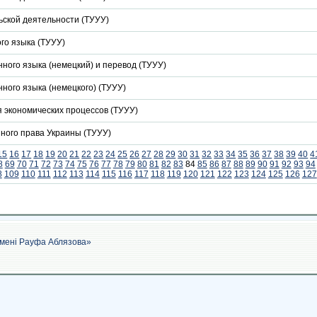
ской деятельности (ТУУУ)
го языка (ТУУУ)
нного языка (немецкий) и перевод (ТУУУ)
нного языка (немецкого) (ТУУУ)
 экономических процессов (ТУУУ)
ного права Украины (ТУУУ)
15
16
17
18
19
20
21
22
23
24
25
26
27
28
29
30
31
32
33
34
35
36
37
38
39
40
4
8
69
70
71
72
73
74
75
76
77
78
79
80
81
82
83
84
85
86
87
88
89
90
91
92
93
94
8
109
110
111
112
113
114
115
116
117
118
119
120
121
122
123
124
125
126
127
імені Рауфа Аблязова»