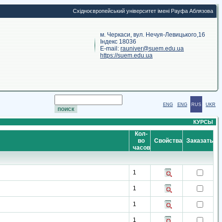
Східноєвропейський університет імені Рауфа Аблязова
м. Черкаси, вул. Нечуя-Левицького,16
Індекс 18036
E-mail:
rauniver@suem.edu.ua
https://suem.edu.ua
ENG
ENG
RUS
UKR
КУРСЫ
Кол-
во
Свойства
Заказать
часов
1
1
1
1