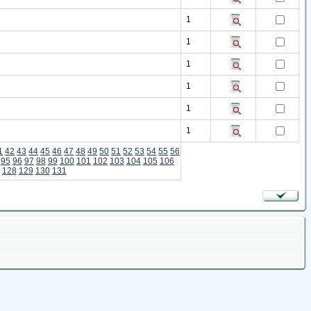
1
1
1
1
1
1
1
42
43
44
45
46
47
48
49
50
51
52
53
54
55
56
95
96
97
98
99
100
101
102
103
104
105
106
128
129
130
131