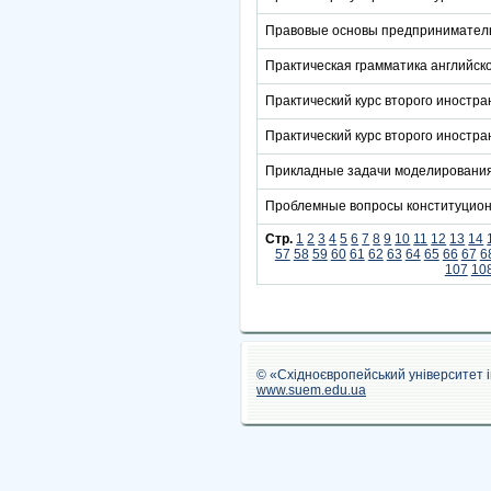
Правовые основы предприниматель
Практическая грамматика английско
Практический курс второго иностра
Практический курс второго иностра
Прикладные задачи моделирования
Проблемные вопросы конституцион
Стр.
1
2
3
4
5
6
7
8
9
10
11
12
13
14
57
58
59
60
61
62
63
64
65
66
67
6
107
10
© «Східноєвропейський університет 
www.suem.edu.ua