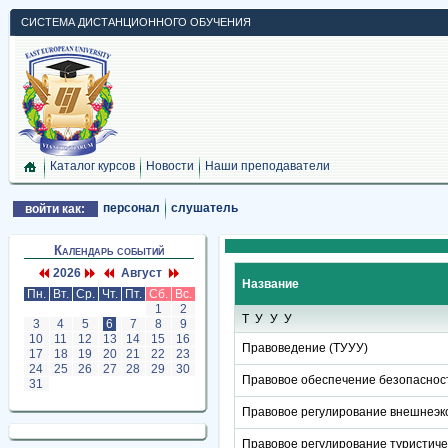
СИСТЕМА ДИСТАНЦИОННОГО ОБУЧЕНИЯ
Каталог курсов
Новости
Наши преподаватели
персонал
слушатель
войти как:
Календарь событий
2026
Август
Название
Пн.
Вт.
Ср.
Чт.
Пт.
Сб.
Вс.
1
2
ТУУУ
3
4
5
6
7
8
9
10
11
12
13
14
15
16
Правоведение (ТУУУ)
17
18
19
20
21
22
23
24
25
26
27
28
29
30
Правовое обеспечение безопасност
31
Правовое регулирование внешнеэко
Правовое регулирование туристиче