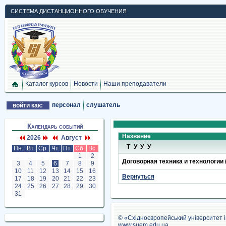
СИСТЕМА ДИСТАНЦИОННОГО ОБУЧЕНИЯ
Каталог курсов
Новости
Наши преподаватели
персонал
слушатель
войти как:
Календарь событий
Название
2026
Август
ТУУУ
Пн.
Вт.
Ср.
Чт.
Пт.
Сб.
Вс.
1
2
Договорная техника и технологии 
3
4
5
6
7
8
9
10
11
12
13
14
15
16
Вернуться
17
18
19
20
21
22
23
24
25
26
27
28
29
30
31
© «Східноєвропейський університет 
www.suem.edu.ua