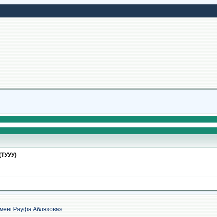
(ТУУУ)
імені Рауфа Аблязова»