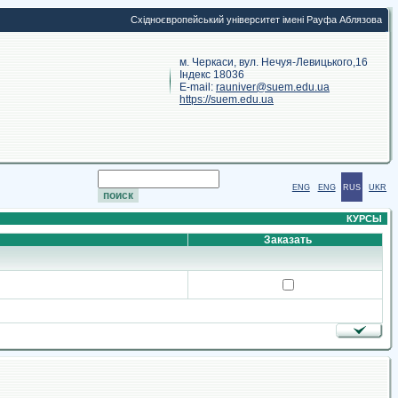
Східноєвропейський університет імені Рауфа Аблязова
м. Черкаси, вул. Нечуя-Левицького,16
Індекс 18036
E-mail:
rauniver@suem.edu.ua
https://suem.edu.ua
ENG
ENG
RUS
UKR
КУРСЫ
Заказать