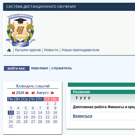
СИСТЕМА ДИСТАНЦИОННОГО ОБУЧЕНИЯ
Каталог курсов
Новости
Наши преподаватели
персонал
слушатель
войти как:
Календарь событий
Название
2026
Август
ТУУУ
Пн.
Вт.
Ср.
Чт.
Пт.
Сб.
Вс.
1
2
Дипломная работа Финансы и кред
3
4
5
6
7
8
9
10
11
12
13
14
15
16
Вернуться
17
18
19
20
21
22
23
24
25
26
27
28
29
30
31