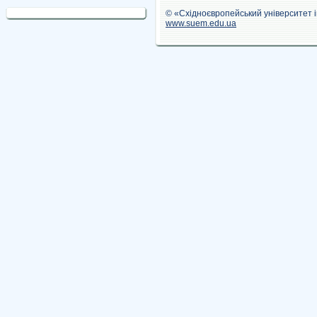
© «Східноєвропейський університет 
www.suem.edu.ua