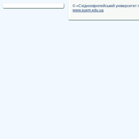
© «Східноєвропейський університет 
www.suem.edu.ua