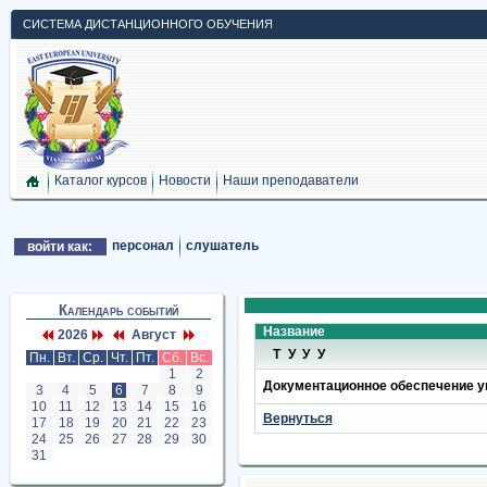
СИСТЕМА ДИСТАНЦИОННОГО ОБУЧЕНИЯ
Каталог курсов
Новости
Наши преподаватели
персонал
слушатель
войти как:
Календарь событий
Название
2026
Август
ТУУУ
Пн.
Вт.
Ср.
Чт.
Пт.
Сб.
Вс.
1
2
Документационное обеспечение у
3
4
5
6
7
8
9
10
11
12
13
14
15
16
Вернуться
17
18
19
20
21
22
23
24
25
26
27
28
29
30
31